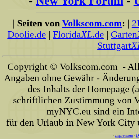
-
New York Forum
-
|
Seiten von
Volkscom.com
:
|
2
Doolie.de
|
Florida
XL
.de
|
Garten
Stuttgart
X
Copyright © Volkscom.com - All 
Angaben ohne Gewähr - Änderunge
des Inhalts der Homepage (a
schriftlichen Zustimmung von
myNYC.eu sind ein Int
für den Urlaub in New York City
-
Impressum
-
D