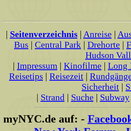
|
Seitenverzeichnis
|
Anreise
|
Aus
Bus
|
Central Park
|
Drehorte
|
F
Hudson Val
|
Impressum
|
Kinofilme
|
Long 
Reisetips
|
Reisezeit
|
Rundgäng
Sicherheit
|
S
|
Strand
|
Suche
|
Subway
myNYC.de auf:
-
Faceboo