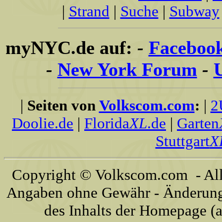
|
Strand
|
Suche
|
Subway
myNYC.de auf:
-
Faceboo
-
New York Forum
-
|
Seiten von
Volkscom.com
:
|
2
Doolie.de
|
Florida
XL
.de
|
Garten
Stuttgart
X
Copyright © Volkscom.com - All 
Angaben ohne Gewähr - Änderunge
des Inhalts der Homepage (a