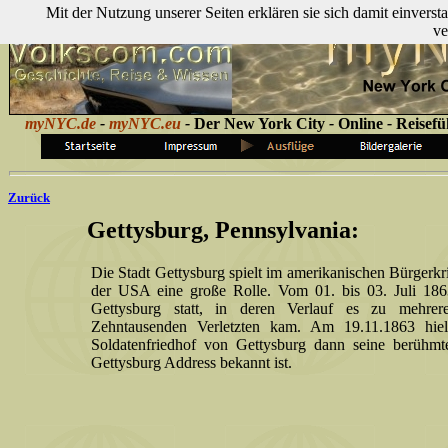
Mit der Nutzung unserer Seiten erklären sie sich damit einver
ve
myNYC.de
-
myNYC.eu
-
Der
New York City
-
Online
-
Reisefü
Zurück
Gettysburg, Pennsylvania:
Die Stadt Gettysburg spielt im amerikanischen Bürgerkr
der USA eine große Rolle. Vom 01. bis 03. Juli 186
Gettysburg statt, in deren Verlauf es zu mehre
Zehntausenden Verletzten kam. Am 19.11.1863 hiel
Soldatenfriedhof von Gettysburg dann seine berühmte
Gettysburg Address bekannt ist.